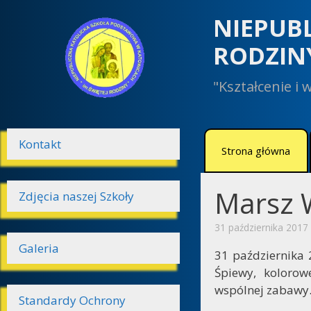
Przeskocz
NIEPUB
do
treści
RODZIN
"Kształcenie i
Kontakt
Strona główna
Marsz 
Zdjęcia naszej Szkoły
31 października 2017
Galeria
31 października 
Śpiewy, koloro
wspólnej zabawy
Standardy Ochrony