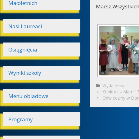
Małoletnich
Marsz Wszystkich 
Nasi Laureaci
Osiągnięcia
Wyniki szkoły
Kategorie
Wydarzenia
Zobacz
Konkurs – Mam 13 
Menu obiadowe
wpisy
Odwiedziny w Dom
Programy