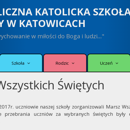
LICZNA KATOLICKA SZKOŁ
Y W KATOWICACH
 wychowanie w miłości do Boga i ludzi…"
Szkoła
Rodzic
Uczeń
Wszystkich Świętych
2017r. uczniowie naszej szkoły zorganizowali Marsz Wsz
we przebrania uczniów za wybranych świętych były 
.