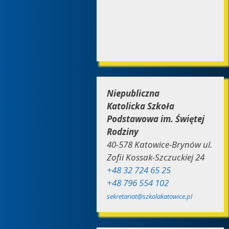
Niepubliczna
Katolicka Szkoła
Podstawowa im. Świętej
Rodziny
40-578 Katowice-Brynów ul.
Zofii Kossak-Szczuckiej 24
+48 32 724 65 25
+48 796 554 102
sekretariat@szkolakatowice.pl