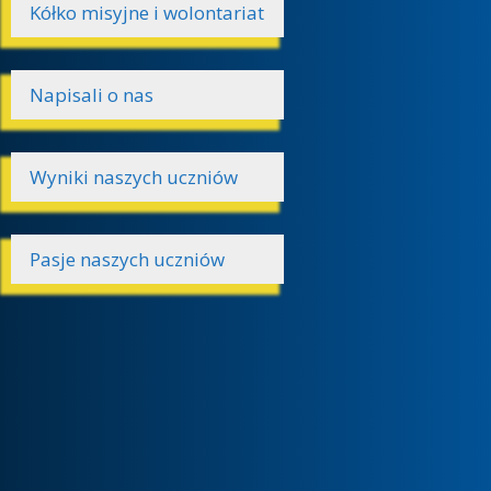
Kółko misyjne i wolontariat
Napisali o nas
Wyniki naszych uczniów
Pasje naszych uczniów