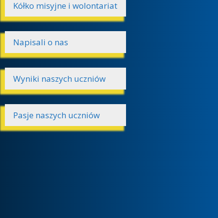
Kółko misyjne i wolontariat
Napisali o nas
Wyniki naszych uczniów
Pasje naszych uczniów