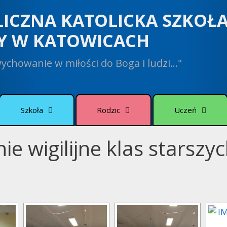
LICZNA KATOLICKA SZKOŁ
Y W KATOWICACH
 wychowanie w miłości do Boga i ludzi…"
Szkoła
Rodzic
Uczeń
ie wigilijne klas starszy