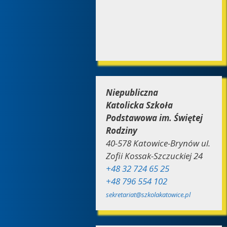
Niepubliczna
Katolicka Szkoła
Podstawowa im. Świętej
Rodziny
40-578 Katowice-Brynów ul.
Zofii Kossak-Szczuckiej 24
+48 32 724 65 25
+48 796 554 102
sekretariat@szkolakatowice.pl