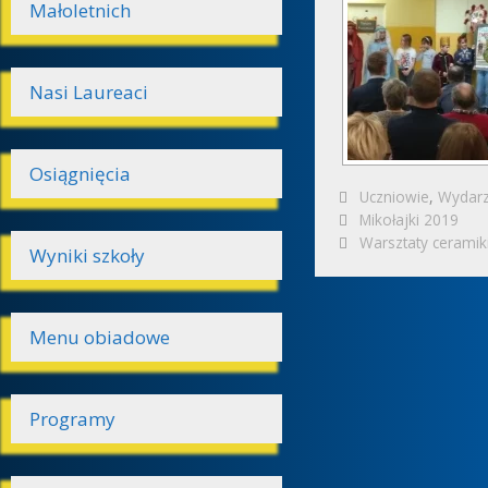
Małoletnich
Nasi Laureaci
Osiągnięcia
Kategorie
Uczniowie
,
Wydarz
Zobacz
Mikołajki 2019
wpisy
Warsztaty ceramik
Wyniki szkoły
Menu obiadowe
Programy