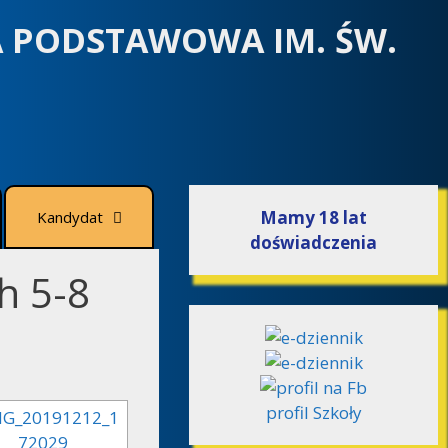
A PODSTAWOWA IM. ŚW.
Mamy 18 lat
Kandydat
doświadczenia
ch 5-8
profil Szkoły