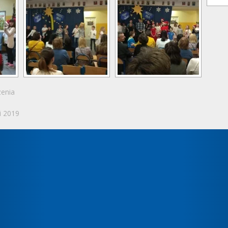
enia
i 2019