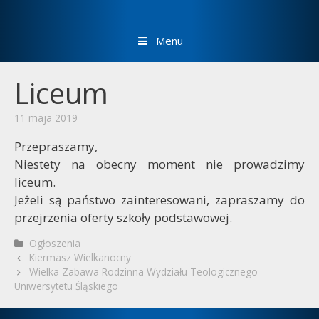
Menu
Liceum
11 maja 2019
Przepraszamy,
Niestety na obecny moment nie prowadzimy
liceum.
Jeżeli są państwo zainteresowani, zapraszamy do
przejrzenia oferty szkoły podstawowej.
Kategorie
Ogłoszenia
Zobacz
Kiermasz Wielkanocny
wpisy
Wielka Zabawa Rodzinna Wydziału Teologicznego
Uniwersytetu Śląskiego